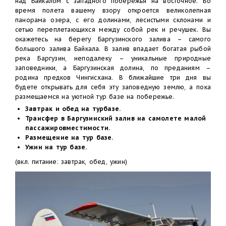
над Байкалом с западного побережья на восточное. Во
время полета вашему взору откроется великолепная
панорама озера, с его долинами, лесистыми склонами и
сетью переплетающихся между собой рек и речушек. Вы
окажетесь на берегу Баргузинского залива – самого
большого залива Байкала. В залив впадает богатая рыбой
река Баргузин, неподалеку – уникальные природные
заповедники, а Баргузинская долина, по преданиям –
родина предков Чингисхана. В ближайшие три дня вы
будете открывать для себя эту заповедную землю, а пока
размещаемся на уютной тур базе на побережье.
Завтрак и обед на турбазе.
Трансфер в Баргузинский залив на самолете малой
пассажировместимости.
Размещение на тур базе.
Ужин на тур базе.
(вкл. питание: завтрак, обед, ужин)