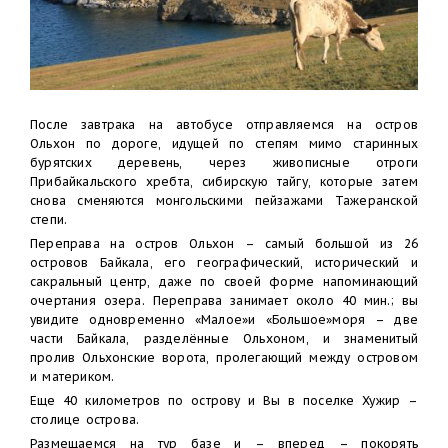
После завтрака на автобусе отправляемся на остров
Ольхон по дороге, идущей по степям мимо старинных
бурятских деревень, через живописные отроги
Прибайкальского хребта, сибирскую тайгу, которые затем
снова сменяются монгольскими пейзажами Тажеранской
степи.
Переправа на остров Ольхон – самый большой из 26
островов Байкала, его географический, исторический и
сакральный центр, даже по своей форме напоминающий
очертания озера. Переправа занимает около 40 мин.; вы
увидите одновременно «Малое»и «Большое»моря – две
части Байкала, разделённые Ольхоном, и знаменитый
пролив Ольхонские ворота, пролегающий между островом
и материком.
Еще 40 километров по острову и Вы в поселке Хужир –
столице острова.
Размещаемся на тур базе и – вперед – покорять