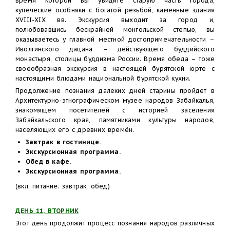
время которой вы увидите старую часть города,
купеческие особняки с богатой резьбой, каменные здания
XVIII-XIX вв. Экскурсия выходит за город и,
полюбовавшись бескрайней монгольской степью, вы
оказываетесь у главной местной достопримечательности –
Иволгинского дацана – действующего буддийского
монастыря, столицы буддизма России. Время обеда – тоже
своеобразная экскурсия в настоящей бурятской юрте с
настоящими блюдами национальной бурятской кухни.
Продолжение познания далеких дней старины пройдет в
Архитектурно-этнографическом музее народов Забайкалья,
знакомящем посетителей с историей заселения
Забайкальского края, памятниками культуры народов,
населяющих его с древних времён.
Завтрак в гостинице.
Экскурсионная программа.
Обед в кафе.
Экскурсионная программа.
(вкл. питание: завтрак, обед)
ДЕНЬ 11, ВТОРНИК
Этот день продолжит процесс познания народов различных