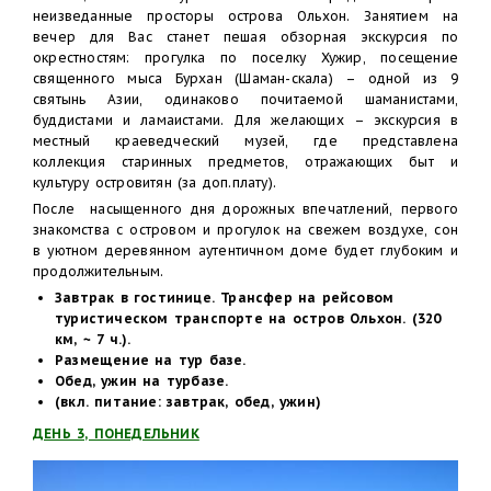
неизведанные просторы острова Ольхон. Занятием на
вечер для Вас станет пешая обзорная экскурсия по
окрестностям: прогулка по поселку Хужир, посещение
священного мыса Бурхан (Шаман-скала) – одной из 9
святынь Азии, одинаково почитаемой шаманистами,
буддистами и ламаистами. Для желающих – экскурсия в
местный краеведческий музей, где представлена
коллекция старинных предметов, отражающих быт и
культуру островитян (за доп.плату).
После насыщенного дня дорожных впечатлений, первого
знакомства с островом и прогулок на свежем воздухе, сон
в уютном деревянном аутентичном доме будет глубоким и
продолжительным.
Завтрак в гостинице. Трансфер на рейсовом
туристическом транспорте на остров Ольхон. (320
км, ~ 7 ч.).
Размещение на тур базе.
Обед, ужин на турбазе.
(вкл. питание: завтрак, обед, ужин)
ДЕНЬ 3, ПОНЕДЕЛЬНИК